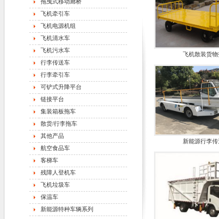
拖曳式移动廊桥
飞机牵引车
飞机电源机组
飞机清水车
飞机污水车
飞机散装货物
行李传送车
行李牵引车
可铲式升降平台
链接平台
集装箱板拖车
散货/行李拖车
其他产品
新能源行李传
航空食品车
客梯车
残障人登机车
飞机垃圾车
保温车
新能源特种车辆系列