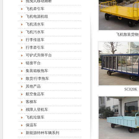
拖曳式移动廊桥
飞机牵引车
飞机电源机组
飞机清水车
飞机污水车
飞机散装货物
行李传送车
行李牵引车
可铲式升降平台
链接平台
集装箱板拖车
散货/行李拖车
其他产品
SC020K
航空食品车
客梯车
残障人登机车
飞机垃圾车
保温车
新能源特种车辆系列